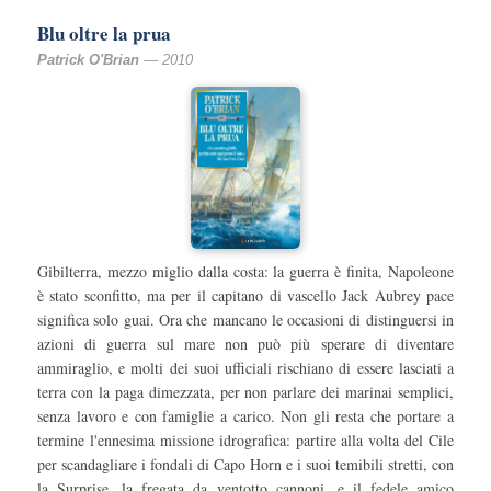
Blu oltre la prua
Patrick O'Brian
— 2010
Gibilterra, mezzo miglio dalla costa: la guerra è finita, Napoleone
è stato sconfitto, ma per il capitano di vascello Jack Aubrey pace
significa solo guai. Ora che mancano le occasioni di distinguersi in
azioni di guerra sul mare non può più sperare di diventare
ammiraglio, e molti dei suoi ufficiali rischiano di essere lasciati a
terra con la paga dimezzata, per non parlare dei marinai semplici,
senza lavoro e con famiglie a carico. Non gli resta che portare a
termine l'ennesima missione idrografica: partire alla volta del Cile
per scandagliare i fondali di Capo Horn e i suoi temibili stretti, con
la Surprise, la fregata da ventotto cannoni, e il fedele amico