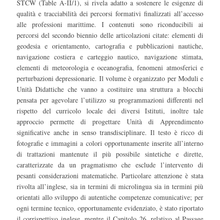
STCW (Table A-II/1), si rivela adatto a sostenere le esigenze di
qualità e tracciabilità dei percorsi formativi finalizzati all’accesso
alle professioni marittime. I contenuti sono riconducibili ai
percorsi del secondo biennio delle articolazioni citate: elementi di
geodesia e orientamento, cartografia e pubblicazioni nautiche,
navigazione costiera e carteggio nautico, navigazione stimata,
elementi di meteorologia e oceanografia, fenomeni atmosferici e
perturbazioni depressionarie. Il volume è organizzato per Moduli e
Unità Didattiche che vanno a costituire una struttura a blocchi
pensata per agevolare l’utilizzo su programmazioni differenti nel
rispetto del curricolo locale dei diversi Istituti, inoltre tale
approccio permette di progettare Unità di Apprendimento
significative anche in senso transdisciplinare. Il testo è ricco di
fotografie e immagini a colori opportunamente inserite all’interno
di trattazioni mantenute il più possibile sintetiche e dirette,
caratterizzate da un pragmatismo che esclude l’intervento di
pesanti considerazioni matematiche. Particolare attenzione è stata
rivolta all’inglese, sia in termini di microlingua sia in termini più
orientati allo sviluppo di autentiche competenze comunicative; per
ogni termine tecnico, opportunamente evidenziato, è stato riportato
il corrispettivo inglese, mentre il Capitolo 26, relativo al Passage