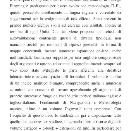
Planning è predisposto per essere svolto con metodologia CLIL,
quindi presentato direttamente in lingua inglese e corredato da
suggerimenti per lo svolgimento di task efficaci. Sono presenti in
grande numero esempi svolti ed esercizi con risultati, inoltre al
termine di ogni Unità Didattica viene proposta una scheda di
autovalutazione contenente quesiti di diversa tipologia; non
mancano sussidi per momenti di ripasso presentati in forma di
mappe concettuali, mentre numerose espansioni on-line, anche
multimediali, forniscono supporto per una migliore comprensione
degli argomenti e aprono ad eventuali approfondimenti; sempre sul
web sono state sviluppate le parti afferenti alla didattica
laboratoriale e trovano spazio utili formulari. Il volume è munito
di un indice analitico bilingue, comprendente anche i numerosi
acronimi, che consente di trovare agevolmente gli argomenti di
proprio interesse e funge da vocabolario tecnico italiano-inglese e
inglese-italiano. Fondamenti di Navigazione e Meteorologia
nautica, infine, è un volume Digiworld tutto compreso! Con
l’acquisto di questo libro lo studente ha già a disposizione tutto
quello che occorre per studiare, integrando libro e risorse digitali:
volume cartaceo + e-book + estensioni on line. In particolare per