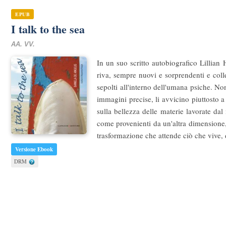
EPUB
I talk to the sea
AA. VV.
In un suo scritto autobiografico Lillian 
riva, sempre nuovi e sorprendenti e colle
sepolti all'interno dell'umana psiche. No
immagini precise, li avvicino piuttosto a 
sulla bellezza delle materie lavorate dal 
come provenienti da un'altra dimensione, 
trasformazione che attende ciò che vive,
Versione Ebook
DRM