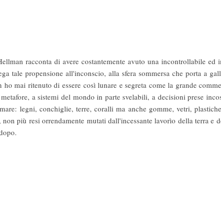
Hellman racconta di avere costantemente avuto una incontrollabile ed in
ga tale propensione all'inconscio, alla sfera sommersa che porta a galla
n ho mai ritenuto di essere così lunare e segreta come la grande commedi
metafore, a sistemi del mondo in parte svelabili, a decisioni prese incosc
mare: legni, conchiglie, terre, coralli ma anche gomme, vetri, plastiche,
non più resi orrendamente mutati dall'incessante lavorìo della terra e d
 dopo.