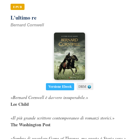
EPUB
L'ultimo re
Bernard Cornwell
Versione Ebook
DRM
«
Bernard Cornwell è davvero insuperabile.
»
Lee Child
«
Il più grande scrittore contemporaneo di romanzi storici.
»
The Washington Post
«
Sembra di guardare
Game of Thrones
, ma questa è Storia vera.
»