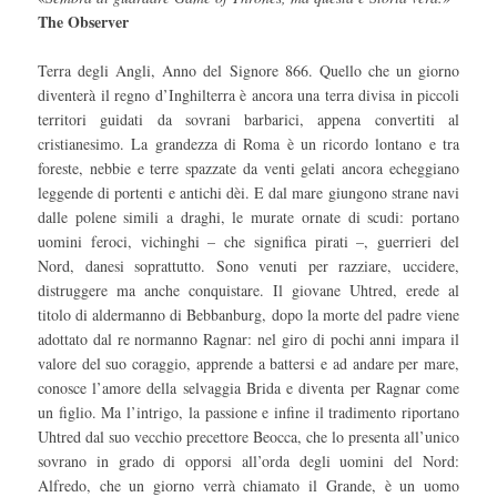
The Observer
Terra degli Angli, Anno del Signore 866. Quello che un giorno
diventerà il regno d’Inghilterra è ancora una terra divisa in piccoli
territori guidati da sovrani barbarici, appena convertiti al
cristianesimo. La grandezza di Roma è un ricordo lontano e tra
foreste, nebbie e terre spazzate da venti gelati ancora echeggiano
leggende di portenti e antichi dèi. E dal mare giungono strane navi
dalle polene simili a draghi, le murate ornate di scudi: portano
uomini feroci, vichinghi – che significa pirati –, guerrieri del
Nord, danesi soprattutto. Sono venuti per razziare, uccidere,
distruggere ma anche conquistare. Il giovane Uhtred, erede al
titolo di aldermanno di Bebbanburg, dopo la morte del padre viene
adottato dal re normanno Ragnar: nel giro di pochi anni impara il
valore del suo coraggio, apprende a battersi e ad andare per mare,
conosce l’amore della selvaggia Brida e diventa per Ragnar come
un figlio. Ma l’intrigo, la passione e infine il tradimento riportano
Uhtred dal suo vecchio precettore Beocca, che lo presenta all’unico
sovrano in grado di opporsi all’orda degli uomini del Nord:
Alfredo, che un giorno verrà chiamato il Grande, è un uomo