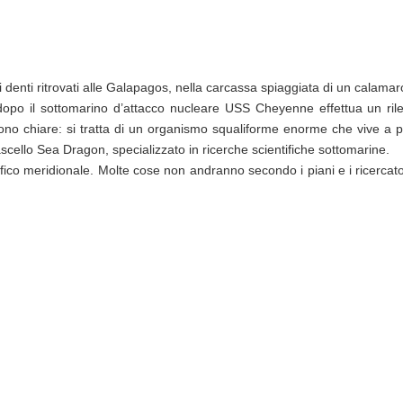
 denti ritrovati alle ​​Galapagos, nella carcassa spiaggiata di un cal
 dopo il sottomarino d’attacco nucleare USS Cheyenne effettua un ril
no chiare: si tratta di un organismo squaliforme enorme che vive a pro
cello Sea Dragon, specializzato in ricerche scientifiche sottomarine.
ifico meridionale. Molte cose non andranno secondo i piani e i ricercat