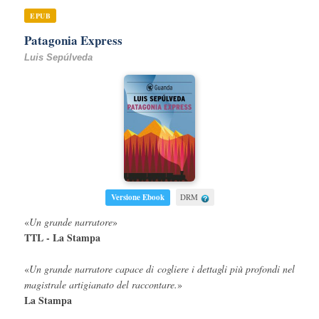
EPUB
Patagonia Express
Luis Sepúlveda
Versione Ebook
DRM
«
Un grande narratore
»
TTL - La Stampa
«
Un grande narratore capace di cogliere i dettagli più profondi nel
magistrale artigianato del raccontare.
»
La Stampa