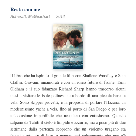
Resta con me
Ashcraft, McGearhart
— 2018
Il libro che ha ispirato il grande film con Shailene Woodley e Sam
Claflin. Giovani, innamorati e con un roseo futuro di fronte, Tami
Oldham e il suo fidanzato Richard Sharp hanno trascorso alcuni
mesi a visitare le isole polinesiane a bordo di una piccola barca a
vela. Sono skipper provetti, e la proposta di portare l'Hazana, un
modernissimo yacht a vela, fino al porto di San Diego è per loro
un'occasione imperdibile che accettano con entusiasmo. Quando
salpano da Tahiti il cielo è limpido e azzurro, ma a poco più di due
settimane dalla partenza scoprono che un violento uragano sta
facendo rotta su di loro, e avanza così velocemente che non c'è