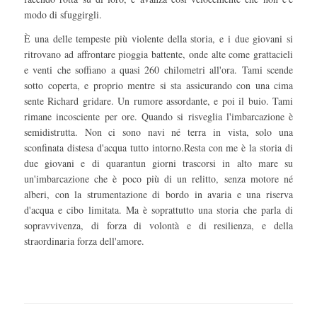
modo di sfuggirgli.
È una delle tempeste più violente della storia, e i due giovani si
ritrovano ad affrontare pioggia battente, onde alte come grattacieli
e venti che soffiano a quasi 260 chilometri all'ora. Tami scende
sotto coperta, e proprio mentre si sta assicurando con una cima
sente Richard gridare. Un rumore assordante, e poi il buio. Tami
rimane incosciente per ore. Quando si risveglia l'imbarcazione è
semidistrutta. Non ci sono navi né terra in vista, solo una
sconfinata distesa d'acqua tutto intorno.Resta con me è la storia di
due giovani e di quarantun giorni trascorsi in alto mare su
un'imbarcazione che è poco più di un relitto, senza motore né
alberi, con la strumentazione di bordo in avaria e una riserva
d'acqua e cibo limitata. Ma è soprattutto una storia che parla di
sopravvivenza, di forza di volontà e di resilienza, e della
straordinaria forza dell'amore.