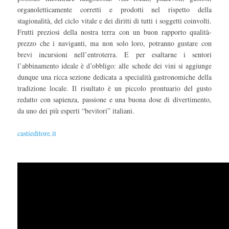
organoletticamente corretti e prodotti nel rispetto della
stagionalità, del ciclo vitale e dei diritti di tutti i soggetti coinvolti.
Frutti preziosi della nostra terra con un buon rapporto qualità-
prezzo che i naviganti, ma non solo loro, potranno gustare con
brevi incursioni nell’entroterra. E per esaltarne i sentori
l’abbinamento ideale è d’obbligo: alle schede dei vini si aggiunge
dunque una ricca sezione dedicata a specialità gastronomiche della
tradizione locale. Il risultato è un piccolo prontuario del gusto
redatto con sapienza, passione e una buona dose di divertimento,
da uno dei più esperti “bevitori” italiani.
castieditore.it