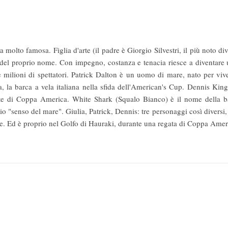
va molto famosa. Figlia d'arte (il padre è Giorgio Silvestri, il più noto d
a del proprio nome. Con impegno, costanza e tenacia riesce a diventare
 e milioni di spettatori. Patrick Dalton è un uomo di mare, nato per vi
a, la barca a vela italiana nella sfida dell'American's Cup. Dennis Kin
egate di Coppa America. White Shark (Squalo Bianco) è il nome della 
prio "senso del mare". Giulia, Patrick, Dennis: tre personaggi così diversi
de. Ed è proprio nel Golfo di Hauraki, durante una regata di Coppa Ameri