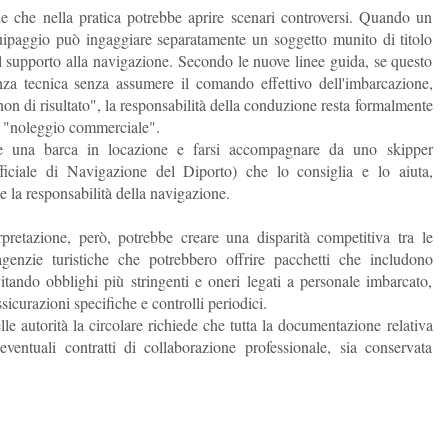
ne che nella pratica potrebbe aprire scenari controversi. Quando un
quipaggio può ingaggiare separatamente un soggetto munito di titolo
l supporto alla navigazione. Secondo le nuove linee guida, se questo
tenza tecnica senza assumere il comando effettivo dell'imbarcazione,
n di risultato", la responsabilità della conduzione resta formalmente
un "noleggio commerciale".
tare una barca in locazione e farsi accompagnare da uno skipper
ficiale di Navigazione del Diporto) che lo consiglia e lo aiuta,
e la responsabilità della navigazione.
pretazione, però, potrebbe creare una disparità competitiva tra le
agenzie turistiche che potrebbero offrire pacchetti che includono
tando obblighi più stringenti e oneri legati a personale imbarcato,
ssicurazioni specifiche e controlli periodici.
lle autorità la circolare richiede che tutta la documentazione relativa
 eventuali contratti di collaborazione professionale, sia conservata