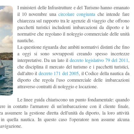
I ministeri delle Infrastrutture e del Turismo hanno emanato
il 10 novembre una
circolare congiunta
che intende fare
chiarezza sul rapporto tra le agenzie di viaggio che offrono
pacchetti turistici includenti imbarcazioni da diporto e le
normative che regolano il noleggio commerciale delle unità
nautiche.
La questione riguarda due ambiti normativi distinti che fino
a oggi si sono sovrapposti creando spesso incertezze
interpretative. Da un lato il
decreto legislativo 79 del 2011
,
che disciplina il mercato del turismo e i pacchetti turistici,
dall'altro il
decreto 171 del 2005
, il Codice della nautica da
diporto che regola l'uso commerciale delle imbarcazioni
attraverso contratti di noleggio e locazione.
Le linee guida chiariscono un punto fondamentale: quando
tere in contatto l'armatore di un'imbarcazione con il cliente finale,
assumere la gestione diretta dell'unità da diporto, la loro attività
n in quella nautica. In questo caso l'operatore non assume alcuna
 navigazione.