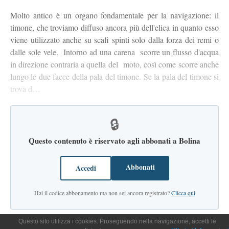
Molto antico è un organo fondamentale per la navigazione: il
timone, che troviamo diffuso ancora più dell'elica in quanto esso
viene utilizzato anche su scafi spinti solo dalla forza dei remi o
dalle sole vele. Intorno ad una carena scorre un flusso d'acqua
in direzione contraria a quella del moto, così come scorre anche
lungo le due facce della pala del timone. Se la pala del timone si
trova d…
🔒
Questo contenuto è riservato agli abbonati a Bolina
Abbonati
Accedi
Hai il codice abbonamento ma non sei ancora registrato?
Clicca qui
Questo sito utilizza i cookies. Proseguendo nella navigazione, accetti le