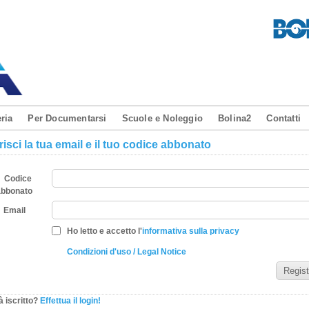
ria
Per Documentarsi
Scuole e Noleggio
Bolina2
Contatti
risci la tua email e il tuo codice abbonato
Codice
abbonato
Email
Ho letto e accetto l'
informativa sulla privacy
Condizioni d'uso / Legal Notice
à iscritto?
Effettua il login!