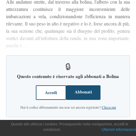
Alle andature strette, dal traverso alla bolina, l'albero con la sua
attrezzatura costituisce il maggiore inconveniente delle
imbarcazioni a vela, condizionandone l'efficienza in maniera
rilevante. Il suo peso in alto è negativo e lo è, forse ancora di più,
la sua sezione che, qualunque sia il disegno del profilo, genera
vortici davanti all'inferitura della randa, in una zona importante,
perché è …
🔒
Questo contenuto è riservato agli abbonati a Bolina
Abbonati
Accedi
Hai il codice abbonamento ma non sei ancora registrato?
Clicca qui
Questo sito utilizza i cookies. Proseguendo nella navigazione, accetti le
condizioni.
Ulteriori Informazioni