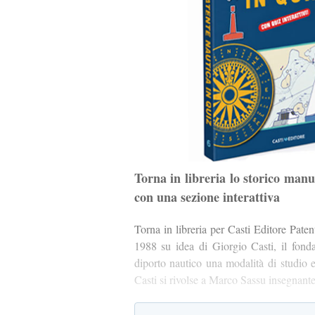
Torna in libreria lo storico man
con una sezione interattiva
Torna in libreria per Casti Editore Paten
1988 su idea di Giorgio Casti, il fondat
diporto nautico una modalità di studio e 
Casti si rivolse a Marco Sassu insegnant