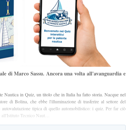
uale di Marco Sassu. Ancora una volta all'avanguardia e
te Nautica in Quiz, un titolo che in Italia ha fatto storia. Nacque nel
ore di Bolina, che ebbe l'illuminazione di trasferire al settore del
autovalutazione tipica di quello automobilistico: i quiz. Per far ciò
e all'Istituto Tecnico Naut…