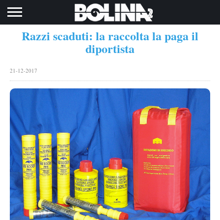
Toggle navigation
Razzi scaduti: la raccolta la paga il
diportista
21-12-2017