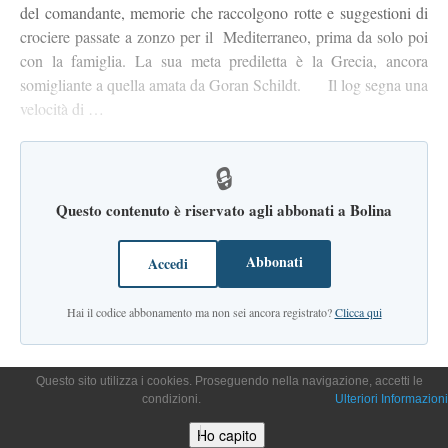
del comandante, memorie che raccolgono rotte e suggestioni di
crociere passate a zonzo per il Mediterraneo, prima da solo poi
con la famiglia. La sua meta prediletta è la Grecia, ancora
somigliante a quella amata da Goran Schildt. Il log segna una
velocità di …
🔒
Questo contenuto è riservato agli abbonati a Bolina
Abbonati
Accedi
Hai il codice abbonamento ma non sei ancora registrato?
Clicca qui
Questo sito utilizza i cookies. Proseguendo nella navigazione, accetti le
condizioni.
Ulteriori Informazioni
Ho capito