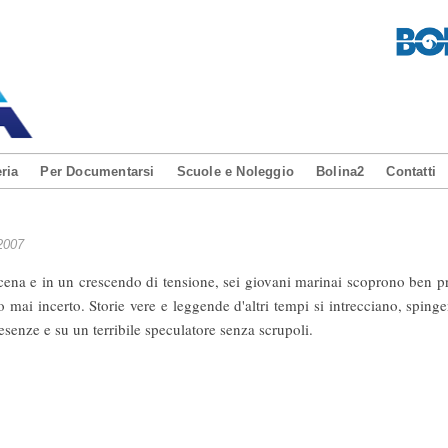
ria
Per Documentarsi
Scuole e Noleggio
Bolina2
Contatti
007
scena e in un crescendo di tensione, sei giovani marinai scoprono ben pres
 mai incerto. Storie vere e leggende d'altri tempi si intrecciano, spinge
esenze e su un terribile speculatore senza scrupoli.