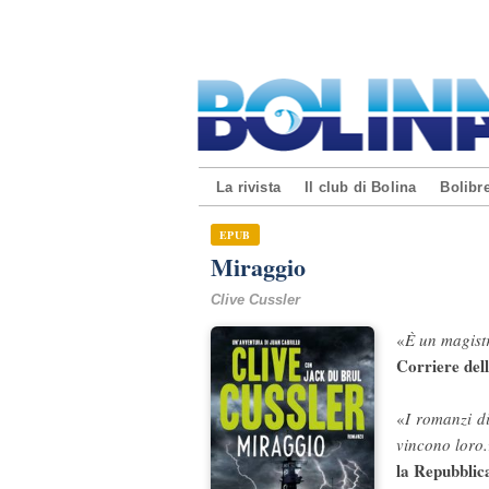
La rivista
Il club di Bolina
Bolibre
EPUB
Miraggio
Clive Cussler
«
È un magistr
Corriere del
«
I romanzi d
vincono loro.
la Repubblic