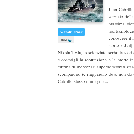
Juan Cabrillo
servizio dell
massima sicu
ipertecnologi
Versione Ebook
conoscere il 
DRM
storto e Juri
Nikola Tesla, lo scienziato serbo trasferi
e costatigli la reputazione e la morte i
ciurma di mercenari superaddestrati stan
scompaiono (e riappaiono dove non dovreb
Cabrillo stesso immagina...