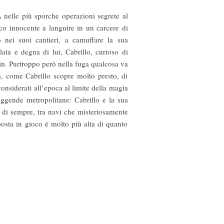
 nelle più sporche operazioni segrete al
mico innocente a languire in un carcere di
 nei suoi cantieri, a camuffare la sua
ata e degna di lui, Cabrillo, curioso di
din. Purtroppo però nella fuga qualcosa va
ta, come Cabrillo scopre molto presto, di
considerati all’epoca al limite della magia
leggende metropolitane: Cabrillo e la sua
e di sempre, tra navi che misteriosamente
posta in gioco è molto più alta di quanto