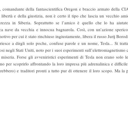
, comandante della fantascientifica Oregon e braccio armato della CIA
a libertà e della giustizia, non è certo il tipo che lascia un vecchio a
rezza in Siberia. Soprattutto se l’amico è quello che lo ha aiutato
ca nave da vecchia e innocua bagnarola. Così, con un’azione spericol
motivo per cui è stato rinchiuso ingiustamente, libera il russo Jurij Boro
j riesce a dirgli solo poche, confuse parole e un nome, Tesla... Si trat
tosi negli Stati Uniti, noto per i suoi esperimenti sull’elettromagnetismo 
n miseria. Forse gli avveniristici esperimenti di Tesla non erano solo 
no per scoprirlo affrontando la loro impresa più adrenalinica e difficil
bero) e traditori pronti a tutto pur di ottenere il loro scopo. Ma la 