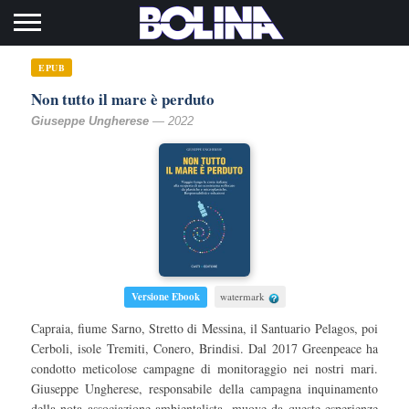
Toggle navigation
EPUB
Non tutto il mare è perduto
Giuseppe Ungherese
— 2022
Versione Ebook
watermark
Capraia, fiume Sarno, Stretto di Messina, il Santuario Pelagos, poi
Cerboli, isole Tremiti, Conero, Brindisi. Dal 2017 Greenpeace ha
condotto meticolose campagne di monitoraggio nei nostri mari.
Giuseppe Ungherese, responsabile della campagna inquinamento
della nota associazione ambientalista, muove da queste esperienze