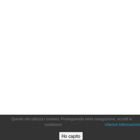
Questo sito utilizza i cookies. Proseguendo nella navigazione, accetti le
condizioni.
Ulteriori Informazioni
Ho capito