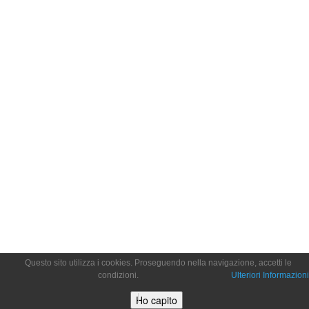
Questo sito utilizza i cookies. Proseguendo nella navigazione, accetti le
condizioni.
Ulteriori Informazioni
Ho capito