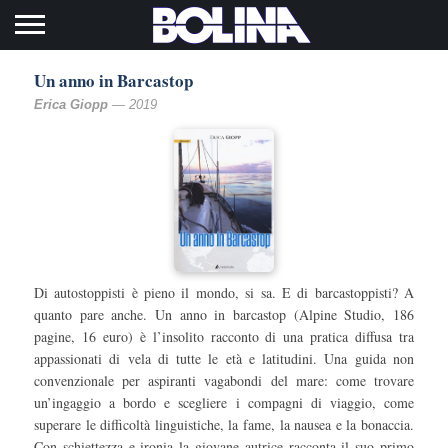
Toggle navigation
Un anno in Barcastop
Erica Giopp
— 2019
Di autostoppisti è pieno il mondo, si sa. E di barcastoppisti? A
quanto pare anche. Un anno in barcastop (Alpine Studio, 186
pagine, 16 euro) è l’insolito racconto di una pratica diffusa tra
appassionati di vela di tutte le età e latitudini. Una guida non
convenzionale per aspiranti vagabondi del mare: come trovare
un’ingaggio a bordo e scegliere i compagni di viaggio, come
superare le difficoltà linguistiche, la fame, la nausea e la bonaccia.
Con schiettezza e ironia la giovane autrice racconta il suo primo