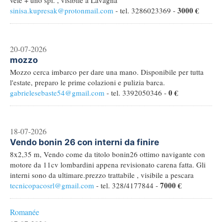
vele + uno spi. , visibile a Lavagna
3000 €
sinisa.kupresak@protonmail.com
- tel. 3286023369 -
20-07-2026
mozzo
Mozzo cerca imbarco per dare una mano. Disponibile per tutta
l'estate, preparo le prime colazioni e pulizia barca.
0 €
gabrielesebaste54@gmail.com
- tel. 3392050346 -
18-07-2026
Vendo bonin 26 con interni da finire
8x2,35 m, Vendo come da titolo bonin26 ottimo navigante con
motore da 11cv lombardini appena revisionato carena fatta. Gli
interni sono da ultimare.prezzo trattabile , visibile a pescara
7000 €
tecnicopacosrl@gmail.com
- tel. 328/4177844 -
Romanée