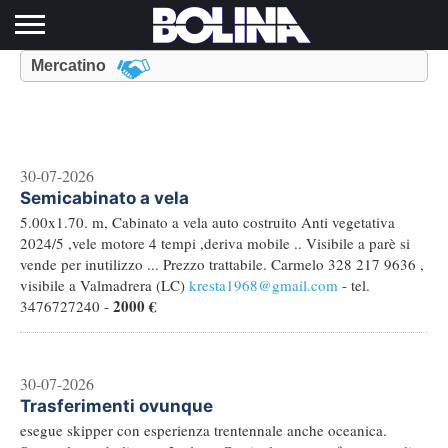
Toggle navigation
Mercatino
30-07-2026
Semicabinato a vela
5.00x1.70. m, Cabinato a vela auto costruito Anti vegetativa
2024/5 ,vele motore 4 tempi ,deriva mobile .. Visibile a parè si
vende per inutilizzo ... Prezzo trattabile. Carmelo 328 217 9636 ,
visibile a Valmadrera (LC)
kresta1968@gmail.com
- tel.
2000 €
3476727240 -
30-07-2026
Trasferimenti ovunque
esegue skipper con esperienza trentennale anche oceanica.