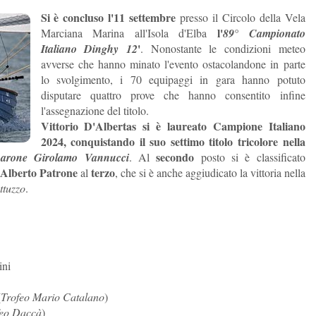
Si è concluso l'11 settembre
presso il Circolo della Vela
l'
Marciana Marina all'Isola d'Elba
89° Campionato
'
Italiano Dinghy 12
. Nonostante le condizioni meteo
avverse che hanno minato l'evento ostacolandone in parte
lo svolgimento, i 70 equipaggi in gara hanno potuto
disputare quattro prove che hanno consentito infine
l'assegnazione del titolo.
Vittorio D'Albertas si è laureato Campione Italiano
2024, conquistando il suo settimo titolo tricolore nella
secondo
arone Girolamo Vannucci
. Al
posto si è classificato
Alberto Patrone
terzo
al
, che si è anche aggiudicato la vittoria nella
ttuzzo
.
ini
(
Trofeo Mario Catalano
)
feo Daccà
)