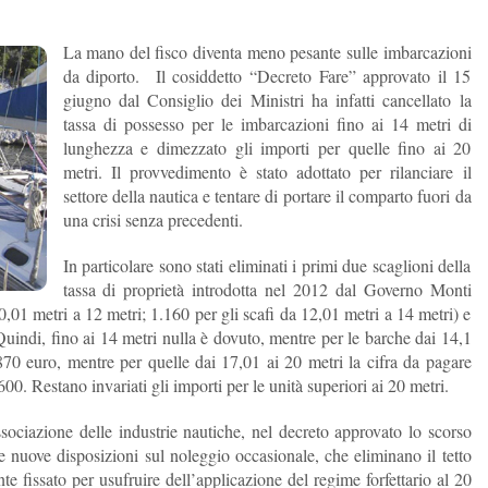
La mano del fisco diventa meno pesante sulle imbarcazioni
da diporto. Il cosiddetto “Decreto Fare” approvato il 15
giugno dal Consiglio dei Ministri ha infatti cancellato la
tassa di possesso per le imbarcazioni fino ai 14 metri di
lunghezza e dimezzato gli importi per quelle fino ai 20
metri. Il provvedimento è stato adottato per rilanciare il
settore della nautica e tentare di portare il comparto fuori da
una crisi senza precedenti.
In particolare sono stati eliminati i primi due scaglioni della
tassa di proprietà introdotta nel 2012 dal Governo Monti
0,01 metri a 12 metri; 1.160 per gli scafi da 12,01 metri a 14 metri) e
uindi, fino ai 14 metri nulla è dovuto, mentre per le barche dai 14,1
870 euro, mentre per quelle dai 17,01 ai 20 metri la cifra da pagare
00. Restano invariati gli importi per le unità superiori ai 20 metri.
ociazione delle industrie nautiche, nel decreto approvato lo scorso
 nuove disposizioni sul noleggio occasionale, che eliminano il tetto
 fissato per usufruire dell’applicazione del regime forfettario al 20