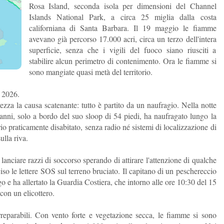
Rosa Island, seconda isola per dimensioni del Channel
Islands National Park, a circa 25 miglia dalla costa
californiana di Santa Barbara. Il 19 maggio le fiamme
avevano già percorso 17.000 acri, circa un terzo dell'intera
superficie, senza che i vigili del fuoco siano riusciti a
stabilire alcun perimetro di contenimento. Ora le fiamme si
sono mangiate quasi metà del territorio.
l 2026.
zza la causa scatenante: tutto è partito da un naufragio. Nella notte
 anni, solo a bordo del suo sloop di 54 piedi, ha naufragato lungo la
orio praticamente disabitato, senza radio né sistemi di localizzazione di
ulla riva.
 lanciare razzi di soccorso sperando di attirare l'attenzione di qualche
o le lettere SOS sul terreno bruciato. Il capitano di un peschereccio
go e ha allertato la Guardia Costiera, che intorno alle ore 10:30 del 15
 con un elicottero.
irreparabili. Con vento forte e vegetazione secca, le fiamme si sono