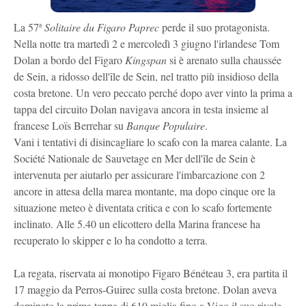
La 57ª
Solitaire du Figaro Paprec
perde il suo protagonista.
Nella notte tra martedì 2 e mercoledì 3 giugno l'irlandese Tom
Dolan a bordo del Figaro
Kingspan
si è arenato sulla chaussée
de Sein, a ridosso dell'île de Sein, nel tratto più insidioso della
costa bretone. Un vero peccato perché dopo aver vinto la prima a
tappa del circuito Dolan navigava ancora in testa insieme al
francese Loïs Berrehar su
Banque Populaire
.
Vani i tentativi di disincagliare lo scafo con la marea calante. La
Société Nationale de Sauvetage en Mer dell'île de Sein è
intervenuta per aiutarlo per assicurare l'imbarcazione con 2
ancore in attesa della marea montante, ma dopo cinque ore la
situazione meteo è diventata critica e con lo scafo fortemente
inclinato. Alle 5.40 un elicottero della Marina francese ha
recuperato lo skipper e lo ha condotto a terra.
La regata, riservata ai monotipo Figaro Bénéteau 3, era partita il
17 maggio da Perros-Guirec sulla costa bretone. Dolan aveva
dominato la prima tappa di 610 miglia fino a Vigo il suo rivale