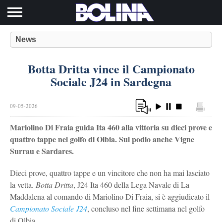
Toggle navigation
News
Botta Dritta vince il Campionato
Sociale J24 in Sardegna
09-05-2026
Mariolino Di Fraia guida Ita 460 alla vittoria su dieci prove e
quattro tappe nel golfo di Olbia. Sul podio anche Vigne
Surrau e Sardares.
Dieci prove, quattro tappe e un vincitore che non ha mai lasciato
la vetta.
Botta Dritta
, J24 Ita 460 della Lega Navale di La
Maddalena al comando di Mariolino Di Fraia, si è aggiudicato il
Campionato Sociale J24
, concluso nel fine settimana nel golfo
di Olbia.