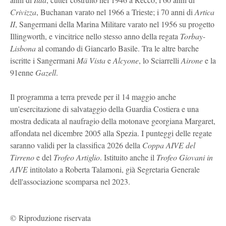
Crivizza
, Buchanan varato nel 1966 a Trieste; i 70 anni di
Artica
II
, Sangermani della Marina Militare varato nel 1956 su progetto
Illingworth, e vincitrice nello stesso anno della regata
Torbay-
Lisbona
al comando di Giancarlo Basile. Tra le altre barche
iscritte i Sangermani
Mä Vista
e
Alcyone
, lo Sciarrelli
Airone
e la
91enne
Gazell
.
Il programma a terra prevede per il 14 maggio anche
un'esercitazione di salvataggio della Guardia Costiera e una
mostra dedicata al naufragio della motonave georgiana Margaret,
affondata nel dicembre 2005 alla Spezia. I punteggi delle regate
saranno validi per la classifica 2026 della
Coppa AIVE del
Tirreno
e del
Trofeo Artiglio
. Istituito anche il
Trofeo Giovani in
AIVE
intitolato a Roberta Talamoni, già Segretaria Generale
dell'associazione scomparsa nel 2023.
© Riproduzione riservata