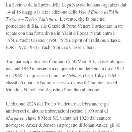
La Sezione della Spezia della Lega Navale Italiana organizza dal
14 al 16 maggio la terza edizione delle
Vele d'Epoca dell'Alto
Tirreno – Trofeo Valdettaro
. L'evento, che fa base nel
porticciolo di Ria, alle Grazie di Porto Venere è articolato in tre
regate con una flotta divisa in Yacht d'Epoca (varati entro il
1950), Yacht Classici (1950-1975), Spirit of Tradition, Classic
IOR (1970-1984), Yacht Storici e Classe Libera.
Tra i partecipanti attesi figurano i 5.50 Metri S.I., classe olimpica
nata nel 1949 e presente a cinque edizioni dei Giochi tra il 1952
e il 1968. Tra queste si fa notare
Grifone
, che a Tokyo 1964 si
classificò quarta e l'anno successivo vinse il Campionato del
Mondo a Napoli con Agostino Straulino al timone.
L'edizione 2026 del Trofeo Valdettaro celebra anche gli
anniversari di alcune imbarcazioni iscritte: i 100 anni di
Margaret
, classe 8 Metri S.I. varata nel 1926 dal cantiere
norvegese Anker & Jensen su progetto di Johan Anker; gli 80
anni di
Ilda
, cutter costruito nel 1946 a Recco; i 60 anni di