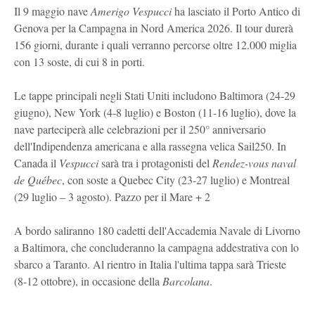
Il 9 maggio nave
Amerigo Vespucci
ha lasciato il Porto Antico di
Genova per la Campagna in Nord America 2026. Il tour durerà
156 giorni, durante i quali verranno percorse oltre 12.000 miglia
con 13 soste, di cui 8 in porti.
Le tappe principali negli Stati Uniti includono Baltimora (24-29
giugno), New York (4-8 luglio) e Boston (11-16 luglio), dove la
nave parteciperà alle celebrazioni per il 250° anniversario
dell'Indipendenza americana e alla rassegna velica Sail250. In
Canada il
Vespucci
sarà tra i protagonisti del
Rendez-vous naval
de Québec
, con soste a Quebec City (23-27 luglio) e Montreal
(29 luglio – 3 agosto). Pazzo per il Mare + 2
A bordo saliranno 180 cadetti dell'Accademia Navale di Livorno
a Baltimora, che concluderanno la campagna addestrativa con lo
sbarco a Taranto. Al rientro in Italia l'ultima tappa sarà Trieste
(8-12 ottobre), in occasione della
Barcolana
.