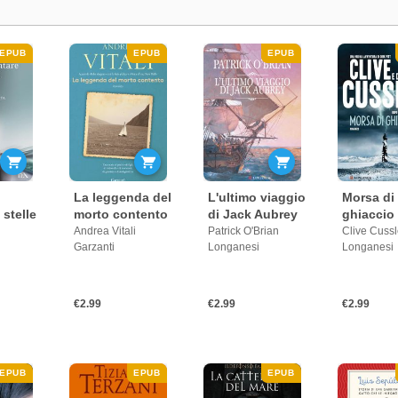
EPUB
EPUB
EPUB
La leggenda del
L'ultimo viaggio
Morsa di
 stelle
morto contento
di Jack Aubrey
ghiaccio
Andrea Vitali
Patrick O'Brian
Clive Cussl
Garzanti
Longanesi
Longanesi
€2.99
€2.99
€2.99
EPUB
EPUB
EPUB