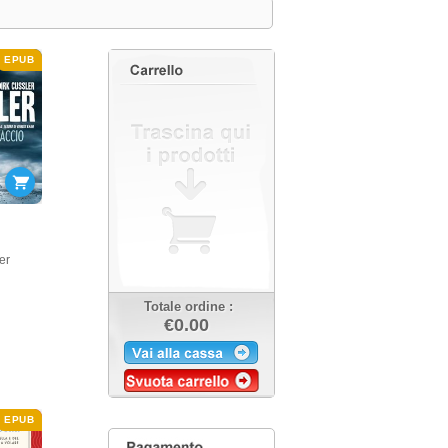
EPUB
er
Totale ordine :
€0.00
EPUB