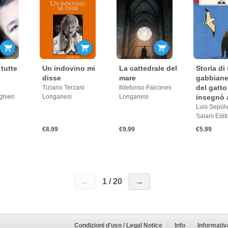
tutte
Un indovino mi
La cattedrale del
Storia di
disse
mare
gabbiane
del gatto
Tiziano Terzani
Ildefonso Falcones
ghieri
Longanesi
Longanesi
insegnò 
Luis Sepúl
Salani Edit
€8.99
€9.99
€5.99
←
1 / 20
→
ni.
Ulteriori Informazioni
Condizioni d'uso / Legal Notice
Info
Informativ