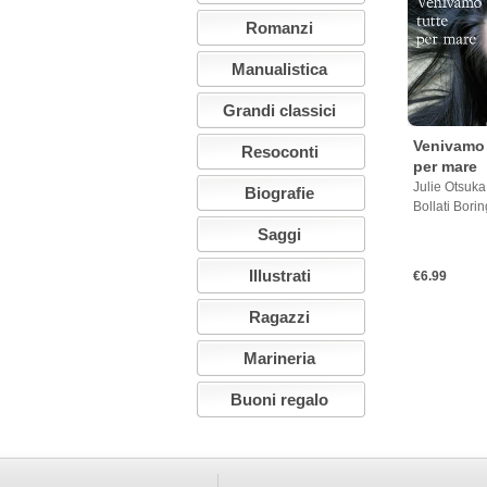
Romanzi
Manualistica
Grandi classici
Venivamo 
Resoconti
per mare
Julie Otsuka
Biografie
Bollati Borin
Saggi
Illustrati
€6.99
Ragazzi
Marineria
Buoni regalo
Questo sito utilizza i cookies. Proseguendo nella navigazione, accetti le condizio