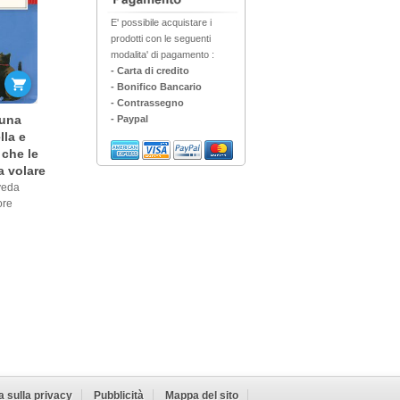
E' possibile acquistare i
prodotti con le seguenti
modalita' di pagamento :
- Carta di credito
- Bonifico Bancario
- Contrassegno
 una
- Paypal
lla e
 che le
a volare
veda
ore
Ho capito
a sulla privacy
Pubblicità
Mappa del sito