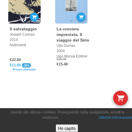
Il salvataggio
La crociera
imprevista. Il
Joseph Conrad
2014
viaggio del Sirio
Nutrimenti
Vito Dumas
2004
Ugo Mursia Editore
€16.30
€22.00
€15.48
€11.00
-50%
Prezzo abbonati
Questo sito utilizza i cookies. Proseguendo nella navigazione, accetti le
condizioni.
Ulteriori Informazioni
Ho capito