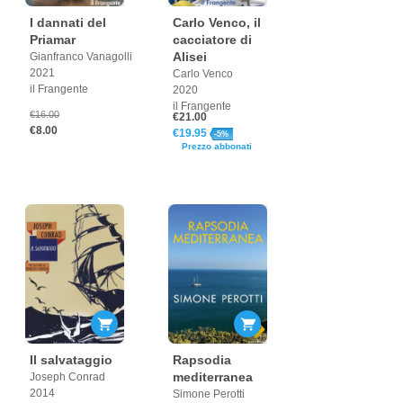
I dannati del
Carlo Venco, il
Priamar
cacciatore di
Alisei
Gianfranco Vanagolli
2021
Carlo Venco
il Frangente
2020
il Frangente
€16.00
€21.00
€8.00
€19.95
-5%
Prezzo abbonati
Il salvataggio
Rapsodia
mediterranea
Joseph Conrad
2014
Simone Perotti