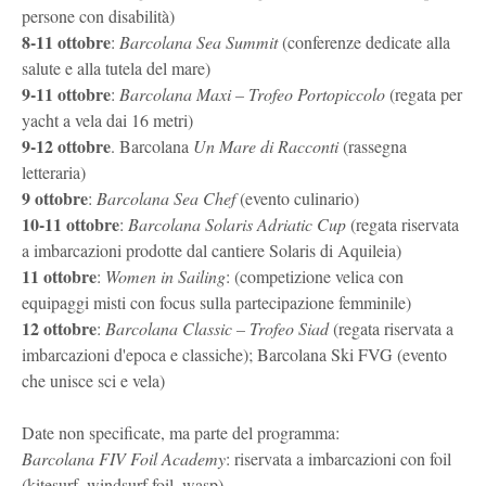
persone con disabilità)
8-11 ottobre
:
Barcolana Sea Summit
(conferenze dedicate alla
salute e alla tutela del mare)
9-11 ottobre
:
Barcolana Maxi – Trofeo Portopiccolo
(regata per
yacht a vela dai 16 metri)
9-12 ottobre
. Barcolana
Un Mare di Racconti
(rassegna
letteraria)
9 ottobre
:
Barcolana Sea Chef
(evento culinario)
10-11 ottobre
:
Barcolana Solaris Adriatic Cup
(regata riservata
a imbarcazioni prodotte dal cantiere Solaris di Aquileia)
11 ottobre
:
Women in Sailing
: (competizione velica con
equipaggi misti con focus sulla partecipazione femminile)
12 ottobre
:
Barcolana Classic
– Trofeo Siad
(regata riservata a
imbarcazioni d'epoca e classiche); Barcolana Ski FVG (evento
che unisce sci e vela)
Date non specificate, ma parte del programma:
Barcolana FIV Foil Academy
: riservata a imbarcazioni con foil
(kitesurf, windsurf foil, wasp)