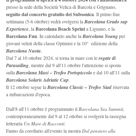
presso la sede della Società Velica di Barcola e Grignano,
seguito dal concerto gratuito dei Subsonica
. Il primo fine
settimana (5-6 ottobre) vedrà svolgersi la
Barcolana Grado
sup
Barcolana Beach Sprint
Experience
, la
a Lignano, e la
Barcolana Fun
. In calendario anche la
Barcolana Young
per
giovani velisti della classe Optimist e la 10° edizione della
Barcolana Nuota
.
Dal 7 al 10 ottobre 2024, si torna in mare con le
regate di
Parasailing
, mentre dal 9 all'11 ottobre l'attenzione si sposta
sulla
Barcolana Maxi – Trofeo Portopiccolo
e dal 10 all'11 sulla
Barcolana Solaris Adriatic Cup
.
Il 12 ottobre segue la
Barcolana Classic – Trofeo Siad
riservata
a imbarcazioni d'epoca.
Dall'8 all'11 ottobre è programmato il
Barcolana Sea Summit
,
contemporaneamente dal 9 al 12 ottobre si svolgerà la rassegna
letteraria
Un Mare di Racconti
.
Fanno da corollario all'evento la mostra
Dal pensiero alla