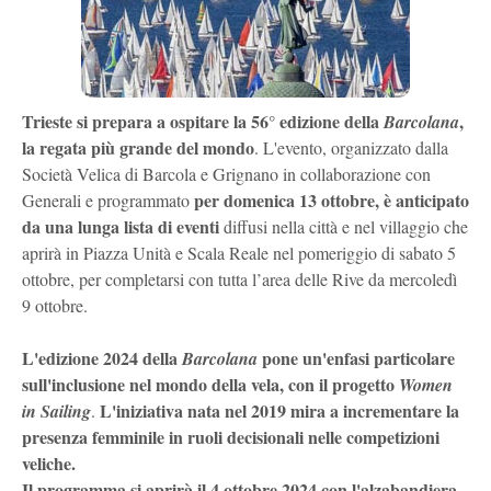
Trieste si prepara a ospitare la 56° edizione della
,
Barcolana
la regata più grande del mondo
. L'evento, organizzato dalla
Società Velica di Barcola e Grignano in collaborazione con
per domenica 13 ottobre, è anticipato
Generali e programmato
da una lunga lista di eventi
diffusi nella città e nel villaggio che
aprirà in Piazza Unità e Scala Reale nel pomeriggio di sabato 5
ottobre, per completarsi con tutta l’area delle Rive da mercoledì
9 ottobre.
L'edizione 2024 della
pone un'enfasi particolare
Barcolana
sull'inclusione nel mondo della vela, con il progetto
Women
L'iniziativa nata nel 2019 mira a incrementare la
in Sailing
.
presenza femminile in ruoli decisionali nelle competizioni
veliche.
Il programma si aprirà il 4 ottobre 2024 con l'alzabandiera