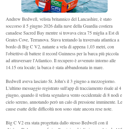
Andrew Bedwell, velista britannico del Lancashire, è stato
soccorso il 5 giugno 2026 dalla nave della Guardia costiera
canadese Sacred Bay mentre si trovava circa 75 miglia a Est di
Grates Cove, Terranova. Stava tentando la traversata atlantica a
bordo di Big C V2, natante a vela di appena 1,03 metri, con
l'obiettivo di battere il record Guinness per la barca più piccola
ad attraversare l'Atlantico. Il recupero è avvenuto intorno alle
14.15 ora locale; la barca è stata abbandonata in mare.
Bedwell aveva lasciato St. John's il 3 giugno a mezzogiorno.
L'ultimo messaggio registrato sull'app di tracciamento risale al 4
giugno, quando il velista segnalava vento occidentale di 8 nodi e
cielo sereno, annotando però un calo di pressione imminente. Le
cause esatte delle difficoltà non sono state ancora rese note.
Big C V2 era stata progettata dallo stesso Bedwell con il